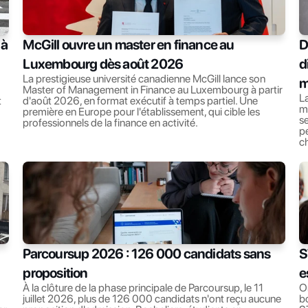
à 
McGill ouvre un master en finance au 
D
Luxembourg dès août 2026
d
La prestigieuse université canadienne McGill lance son 
m
Master of Management in Finance au Luxembourg à partir 
La
 
d'août 2026, en format exécutif à temps partiel. Une 
ma
première en Europe pour l'établissement, qui cible les 
se
professionnels de la finance en activité.
pe
c
Parcoursup 2026 : 126 000 candidats sans 
S
proposition
e
À la clôture de la phase principale de Parcoursup, le 11 
Or
juillet 2026, plus de 126 000 candidats n'ont reçu aucune 
bo