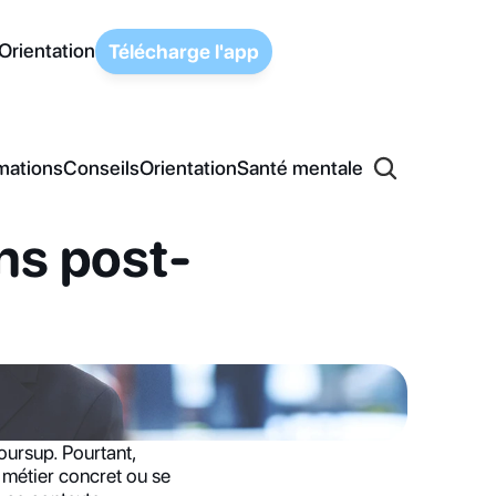
Orientation
Télécharge l'app
mations
Conseils
Orientation
Santé mentale
ns post-
ursup. Pourtant, 
métier concret ou se 