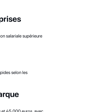
prises
n salariale supérieure 
ides selon les 
arque
 et 45 000 euros, avec 