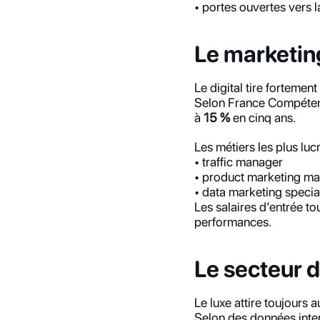
• portes ouvertes vers l
Le marketing
Le digital tire fortemen
Selon France Compétence
à 
15 %
 en cinq ans.
Les métiers les plus lucr
• traffic manager
• product marketing m
• data marketing special
Les salaires d’entrée t
performances.
Le secteur 
Le luxe attire toujours a
Selon des données inte