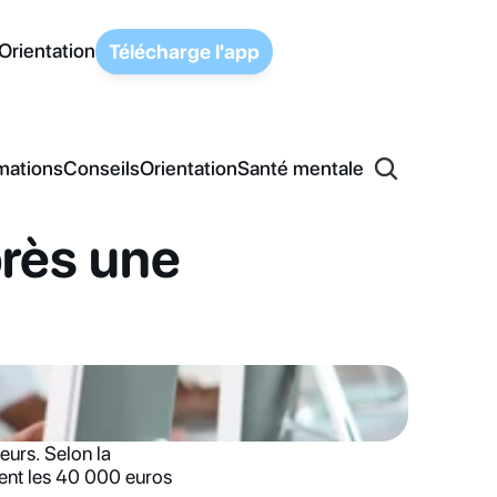
Orientation
Télécharge l'app
mations
Conseils
Orientation
Santé mentale
rès une 
urs. Selon la 
nt les 40 000 euros 