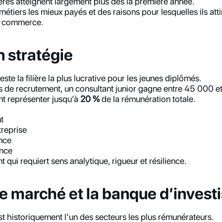
lières atteignent largement plus dès la première année.
étiers les mieux payés et des raisons pour lesquelles ils atti
e commerce.
n stratégie
este la filière la plus lucrative pour les jeunes diplômés.
s de recrutement, un consultant junior gagne entre 45 000 e
t représenter jusqu’à 
20 %
 de la rémunération totale.
t
treprise
ance
ance
t qui requiert sens analytique, rigueur et résilience.
de marché et la banque d’inves
t historiquement l’un des secteurs les plus rémunérateurs.