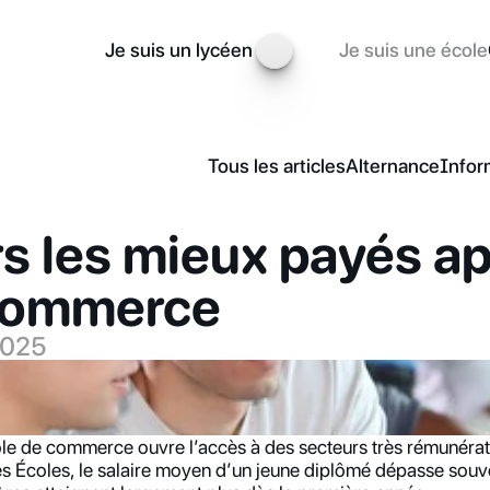
Je suis un lycéen
Je suis une école
Tous les articles
Alternance
Infor
s les mieux payés ap
 commerce
2025
le de commerce ouvre l’accès à des secteurs très rémunérate
 Écoles, le salaire moyen d’un jeune diplômé dépasse souve