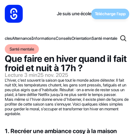
Je suis une école
Télécharge l'app
articles
Alternance
Informations
Conseils
Orientation
Santé mentale
Santé mentale
Que faire en hiver quand il fait 
froid et nuit à 17h ?
Lecture 3 min
25 nov. 2025
L’hiver, c’est souvent la saison que tout le monde adore détester. Il fait 
nuit tôt, les températures chutent, les gens sont pressés, fatigués et un 
peu plus aigris que d’habitude. Résultat : on a envie de rester sous un 
plaid, à faire défiler Netflix jusqu’à ne plus sentir le temps passer.
Mais même si l’hiver donne envie d’hiberner, il existe plein de façons de 
profiter de cette saison sans s’ennuyer. Voici quelques idées simples 
pour garder le moral, s’occuper et transformer ton hiver en moment 
agréable.
1. Recréer une ambiance cosy à la maison