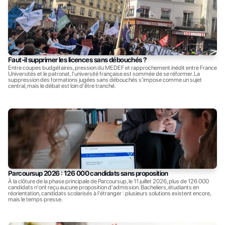
Faut-il supprimer les licences sans débouchés ?
Entre coupes budgétaires, pression du MEDEF et rapprochement inédit entre France 
Universités et le patronat, l'université française est sommée de se réformer. La 
suppression des formations jugées sans débouchés s'impose comme un sujet 
central, mais le débat est loin d'être tranché.
Parcoursup 2026 : 126 000 candidats sans proposition
À la clôture de la phase principale de Parcoursup, le 11 juillet 2026, plus de 126 000 
candidats n'ont reçu aucune proposition d'admission. Bacheliers, étudiants en 
réorientation, candidats scolarisés à l'étranger : plusieurs solutions existent encore, 
mais le temps presse.