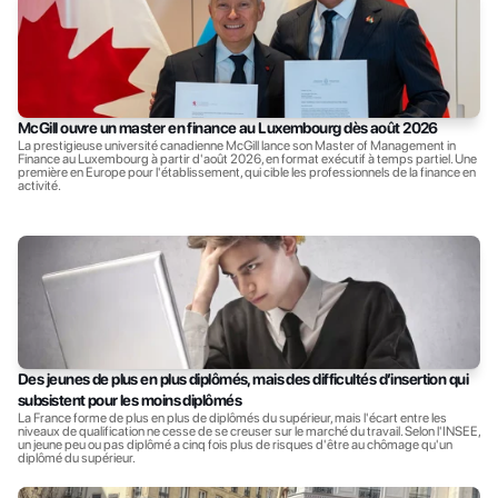
McGill ouvre un master en finance au Luxembourg dès août 2026
La prestigieuse université canadienne McGill lance son Master of Management in 
Finance au Luxembourg à partir d'août 2026, en format exécutif à temps partiel. Une 
première en Europe pour l'établissement, qui cible les professionnels de la finance en 
activité.
Des jeunes de plus en plus diplômés, mais des difficultés d’insertion qui 
subsistent pour les moins diplômés
La France forme de plus en plus de diplômés du supérieur, mais l'écart entre les 
niveaux de qualification ne cesse de se creuser sur le marché du travail. Selon l'INSEE, 
un jeune peu ou pas diplômé a cinq fois plus de risques d'être au chômage qu'un 
diplômé du supérieur.