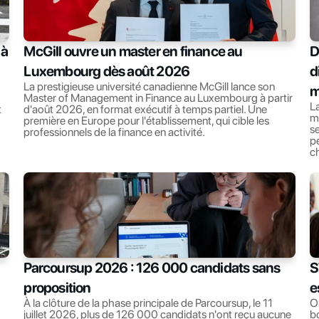
à 
McGill ouvre un master en finance au 
D
Luxembourg dès août 2026
d
La prestigieuse université canadienne McGill lance son 
m
Master of Management in Finance au Luxembourg à partir 
La
 
d'août 2026, en format exécutif à temps partiel. Une 
ma
première en Europe pour l'établissement, qui cible les 
se
professionnels de la finance en activité.
pe
c
Parcoursup 2026 : 126 000 candidats sans 
S
proposition
e
À la clôture de la phase principale de Parcoursup, le 11 
Or
juillet 2026, plus de 126 000 candidats n'ont reçu aucune 
bo