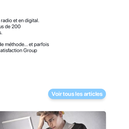
dio et en digital. 
lus de 200 
s.
de méthode… et parfois 
Satisfaction Group
Voir tous les articles