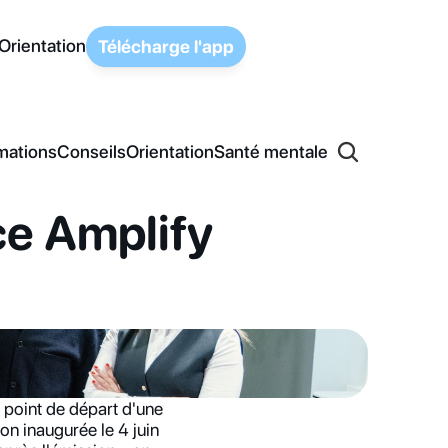
Orientation
Télécharge l'app
mations
Conseils
Orientation
Santé mentale
e Amplify 
 point de départ d'une 
on inaugurée le 4 juin 