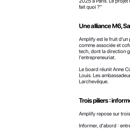
2025 à Paris. Le projet
fait quoi ?"
Une alliance M6, S
Amplify est le fruit d'u
comme associée et cofon
tech, dont la direction 
l'entrepreneuriat.
Le board réunit Anne C
Louis. Les ambassadeur
Larchevêque.
Trois piliers : infor
Amplify repose sur tro
Informer, d'abord : ent