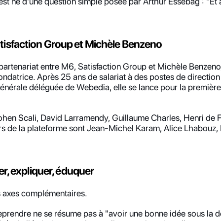
 est né d'une question simple posée par Arthur Essebag : "Et 
atisfaction Group et Michèle Benzeno
n partenariat entre M6, Satisfaction Group et Michèle Benzeno, 
datrice. Après 25 ans de salariat à des postes de direction d
générale déléguée de Webedia, elle se lance pour la première 
ohen Scali, David Larramendy, Guillaume Charles, Henri de F
s de la plateforme sont Jean-Michel Karam, Alice Lhabouz, M
mer, expliquer, éduquer
is axes complémentaires.
reprendre ne se résume pas à "avoir une bonne idée sous la d