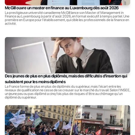
McGill ouvre un master en finance au Luxembourg dès août 2026
La prestigieuse université canadienne McGill lance son Master of Management in 
Finance au Luxembourg à partir d'août 2026, en format exécutif à temps partiel. Une 
première en Europe pour l'établissement, qui cible les professionnels de la finance en 
activité.
Des jeunes de plus en plus diplômés, mais des difficultés d’insertion qui 
subsistent pour les moins diplômés
La France forme de plus en plus de diplômés du supérieur, mais l'écart entre les 
niveaux de qualification ne cesse de se creuser sur le marché du travail. Selon l'INSEE, 
un jeune peu ou pas diplômé a cinq fois plus de risques d'être au chômage qu'un 
diplômé du supérieur.