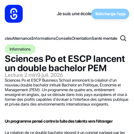
Je suis une école
Télécharge l'app
articles
Alternance
Informations
Conseils
Orientation
Santé mentale
Informations
Sciences Po et ESCP lancent 
un double bachelor PEM
Lecture 2 min
9 juil. 2026
Sciences Po et ESCP Business School annoncent la création d'un 
nouveau double bachelor intitulé Bachelor en Politique, Économie et 
Management (PEM). Un programme de quatre ans, entièrement 
enseigné en anglais, qui se déroule dans trois pays européens et vise à 
former des profils capables d'évoluer à l'interface des sphères publique 
et privée dans des environnements internationaux exigeants.
Un programme pensé contre la fuite des talents vers l'étranger
La création de ce double bachelor répond à un constat partagé par les 