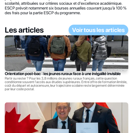
scolarité, attribuées sur critères sociaux et d'excellence académique. 
ESCP prévoit notamment six bourses annuelles couvrant jusqu'à 100 % 
des frais pour la partie ESCP du programme.
Les articles
Voir tous les articles
Orientation post-bac : les jeunes ruraux face à une inégalité invisible
Partir ou rester ? Pour les 3,8 millions de jeunes ruraux français, cette question 
conditionne souvent l'accès aux études supérieures. Entre offre de formation limitée, 
coût du départ et autocensure, leur trajectoire scolaire reste largement déterminée 
par leur code postal.