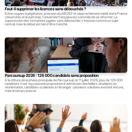
Faut-il supprimer les licences sans débouchés ?
Entre coupes budgétaires, pression du MEDEF et rapprochement inédit entre France 
Universités et le patronat, l'université française est sommée de se réformer. La 
suppression des formations jugées sans débouchés s'impose comme un sujet 
central, mais le débat est loin d'être tranché.
Parcoursup 2026 : 126 000 candidats sans proposition
À la clôture de la phase principale de Parcoursup, le 11 juillet 2026, plus de 126 000 
candidats n'ont reçu aucune proposition d'admission. Bacheliers, étudiants en 
réorientation, candidats scolarisés à l'étranger : plusieurs solutions existent encore, 
mais le temps presse.