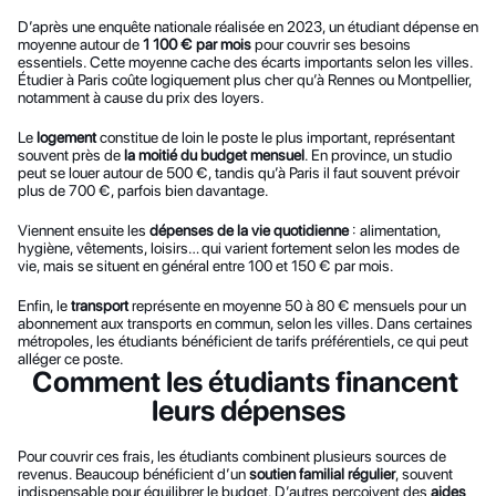
D’après une enquête nationale réalisée en 2023, un étudiant dépense en 
moyenne autour de 
1 100 € par mois
 pour couvrir ses besoins 
essentiels. Cette moyenne cache des écarts importants selon les villes. 
Étudier à Paris coûte logiquement plus cher qu’à Rennes ou Montpellier, 
notamment à cause du prix des loyers.
Le 
logement
 constitue de loin le poste le plus important, représentant 
souvent près de 
la moitié du budget mensuel
. En province, un studio 
peut se louer autour de 500 €, tandis qu’à Paris il faut souvent prévoir 
plus de 700 €, parfois bien davantage.
Viennent ensuite les 
dépenses de la vie quotidienne
 : alimentation, 
hygiène, vêtements, loisirs… qui varient fortement selon les modes de 
vie, mais se situent en général entre 100 et 150 € par mois.
Enfin, le 
transport
 représente en moyenne 50 à 80 € mensuels pour un 
abonnement aux transports en commun, selon les villes. Dans certaines 
métropoles, les étudiants bénéficient de tarifs préférentiels, ce qui peut 
alléger ce poste.
Comment les étudiants financent 
leurs dépenses
Pour couvrir ces frais, les étudiants combinent plusieurs sources de 
revenus. Beaucoup bénéficient d’un 
soutien familial régulier
, souvent 
indispensable pour équilibrer le budget. D’autres perçoivent des 
aides 