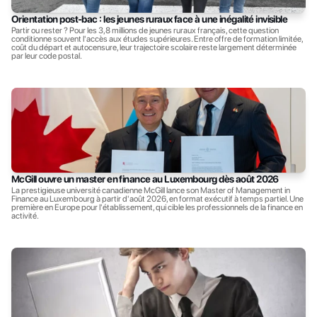
Orientation post-bac : les jeunes ruraux face à une inégalité invisible
Partir ou rester ? Pour les 3,8 millions de jeunes ruraux français, cette question 
conditionne souvent l'accès aux études supérieures. Entre offre de formation limitée, 
coût du départ et autocensure, leur trajectoire scolaire reste largement déterminée 
par leur code postal.
McGill ouvre un master en finance au Luxembourg dès août 2026
La prestigieuse université canadienne McGill lance son Master of Management in 
Finance au Luxembourg à partir d'août 2026, en format exécutif à temps partiel. Une 
première en Europe pour l'établissement, qui cible les professionnels de la finance en 
activité.