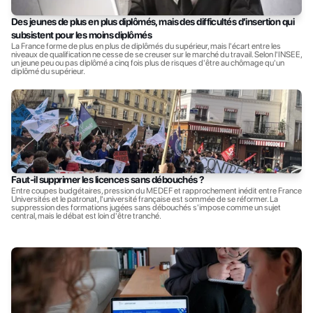
Des jeunes de plus en plus diplômés, mais des difficultés d’insertion qui 
subsistent pour les moins diplômés
La France forme de plus en plus de diplômés du supérieur, mais l'écart entre les 
niveaux de qualification ne cesse de se creuser sur le marché du travail. Selon l'INSEE, 
un jeune peu ou pas diplômé a cinq fois plus de risques d'être au chômage qu'un 
diplômé du supérieur.
Faut-il supprimer les licences sans débouchés ?
Entre coupes budgétaires, pression du MEDEF et rapprochement inédit entre France 
Universités et le patronat, l'université française est sommée de se réformer. La 
suppression des formations jugées sans débouchés s'impose comme un sujet 
central, mais le débat est loin d'être tranché.