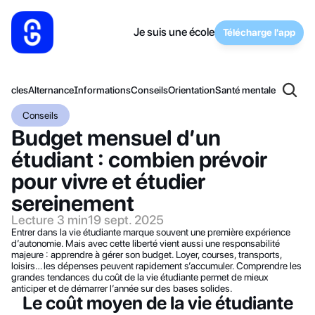
Je suis une école
Télécharge l'app
articles
Alternance
Informations
Conseils
Orientation
Santé mentale
Conseils
Budget mensuel d’un 
étudiant : combien prévoir 
pour vivre et étudier 
sereinement
Lecture 3 min
19 sept. 2025
Entrer dans la vie étudiante marque souvent une première expérience 
d’autonomie. Mais avec cette liberté vient aussi une responsabilité 
majeure : apprendre à gérer son budget. Loyer, courses, transports, 
loisirs… les dépenses peuvent rapidement s’accumuler. Comprendre les 
grandes tendances du coût de la vie étudiante permet de mieux 
anticiper et de démarrer l’année sur des bases solides.
Le coût moyen de la vie étudiante