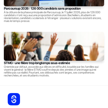
Parcoursup 2026 : 126 000 candidats sans proposition
À la clôture de la phase principale de Parcoursup, le 11 juillet 2026, plus de 126 000 
candidats n'ont reçu aucune proposition d'admission. Bacheliers, étudiants en 
réorientation, candidats scolarisés à l'étranger : plusieurs solutions existent encore, 
mais le temps presse.
STMG : une filière trop longtemps sous-estimée
Orientée par défaut, associée aux élèves en difficulté, boudée par les familles qui 
visent le général : la filière STMG souffre depuis des années d'une image qui ne 
reflète pas sa réalité. Pourtant, ses débouchés sont larges, ses compétences 
recherchées, et ses étudiants motivés.