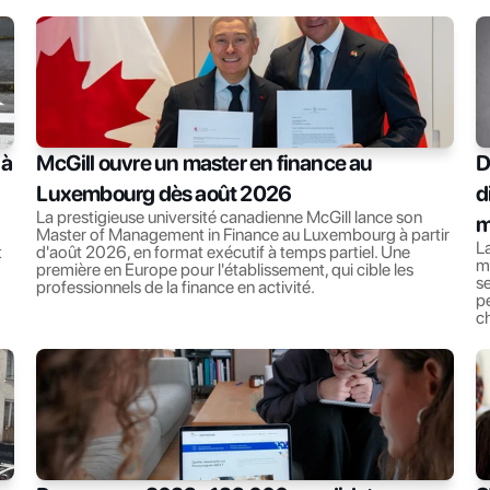
à 
McGill ouvre un master en finance au 
D
Luxembourg dès août 2026
d
La prestigieuse université canadienne McGill lance son 
m
Master of Management in Finance au Luxembourg à partir 
La
 
d'août 2026, en format exécutif à temps partiel. Une 
ma
première en Europe pour l'établissement, qui cible les 
se
professionnels de la finance en activité.
pe
c