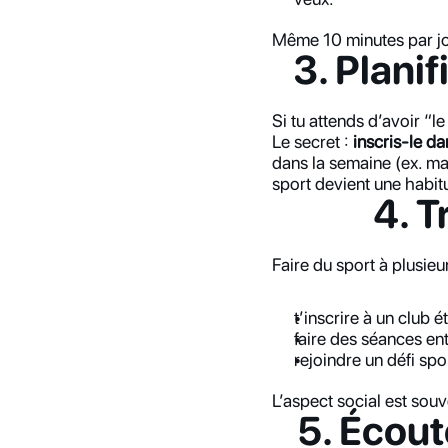
Même 10 minutes par jou
3. Plani
Si tu attends d’avoir “le
Le secret : 
inscris-le d
dans la semaine (ex. mar
sport devient une habit
4. T
Faire du sport à plusieu
t’inscrire à un club é
faire des séances en
rejoindre un défi spor
L’aspect social est souve
5. Écout