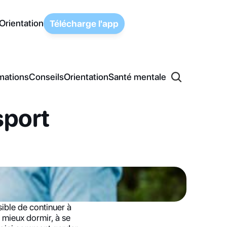
Orientation
Télécharge l'app
mations
Conseils
Orientation
Santé mentale
port 
sible de continuer à 
mieux dormir, à se 