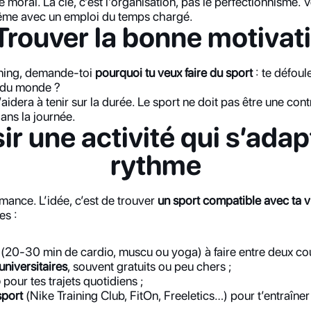
e moral. La clé, c’est l’organisation, pas le perfectionnisme.
même avec un emploi du temps chargé.
 Trouver la bonne motivat
ning, demande-toi 
pourquoi tu veux faire du sport
 : te défoul
r du monde ?
t’aidera à tenir sur la durée. Le sport ne doit pas être une con
dans la journée.
ir une activité qui s’adapt
rythme
rmance. L’idée, c’est de trouver 
un sport compatible avec ta v
es :
 (20-30 min de cardio, muscu ou yoga) à faire entre deux cou
universitaires
, souvent gratuits ou peu chers ;
o
 pour tes trajets quotidiens ;
sport
 (Nike Training Club, FitOn, Freeletics…) pour t’entraîner