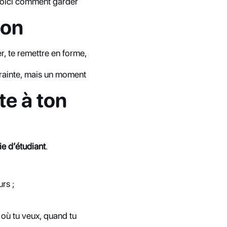
 Voici comment garder 
ion
er, te remettre en forme, 
trainte, mais un moment 
e à ton 
ie d’étudiant
.
rs ;
 où tu veux, quand tu 