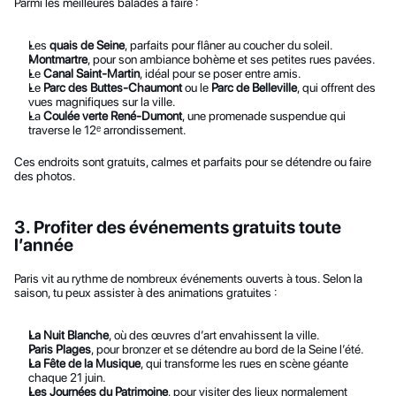
Parmi les meilleures balades à faire :
Les 
quais de Seine
, parfaits pour flâner au coucher du soleil.
Montmartre
, pour son ambiance bohème et ses petites rues pavées.
Le 
Canal Saint-Martin
, idéal pour se poser entre amis.
Le 
Parc des Buttes-Chaumont
 ou le 
Parc de Belleville
, qui offrent des 
vues magnifiques sur la ville.
La 
Coulée verte René-Dumont
, une promenade suspendue qui 
traverse le 12ᵉ arrondissement.
Ces endroits sont gratuits, calmes et parfaits pour se détendre ou faire 
des photos.
3. Profiter des événements gratuits toute 
l’année
Paris vit au rythme de nombreux événements ouverts à tous. Selon la 
saison, tu peux assister à des animations gratuites :
La Nuit Blanche
, où des œuvres d’art envahissent la ville.
Paris Plages
, pour bronzer et se détendre au bord de la Seine l’été.
La Fête de la Musique
, qui transforme les rues en scène géante 
chaque 21 juin.
Les Journées du Patrimoine
, pour visiter des lieux normalement 