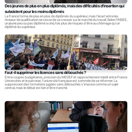
Des jeunes de plus en plus diplômés, mais des difficultés d’insertion qui 
subsistent pour les moins diplômés
La France forme de plus en plus de diplômés du supérieur, mais l'écart entre les 
niveaux de qualification ne cesse de se creuser sur le marché du travail. Selon l'INSEE, 
un jeune peu ou pas diplômé a cinq fois plus de risques d'être au chômage qu'un 
diplômé du supérieur.
Faut-il supprimer les licences sans débouchés ?
Entre coupes budgétaires, pression du MEDEF et rapprochement inédit entre France 
Universités et le patronat, l'université française est sommée de se réformer. La 
suppression des formations jugées sans débouchés s'impose comme un sujet 
central, mais le débat est loin d'être tranché.