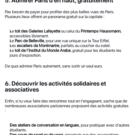
5. Admirer Paris d’en haut, gratuitement
Pas besoin de payer pour profiter des plus belles vues de Paris. 
Plusieurs lieux offrent un panorama gratuit sur la capitale :
Le 
toit des Galeries Lafayette
 ou celui du 
Printemps Haussmann
, 
accessibles librement.
Le 
Parc de Belleville
, pour une vue unique sur la Tour Eiffel.
Les 
escaliers de Montmartre
, parfaits au coucher du soleil.
Le 
toit de l’Institut du Monde Arabe
, gratuit pour les étudiants les 
jours d’exposition.
De quoi admirer Paris autrement, sans sortir un seul euro.
6. Découvrir les activités solidaires et 
associatives
Enfin, si tu veux faire des rencontres tout en t’engageant, sache que de 
nombreuses associations parisiennes proposent des activités gratuites 
:
Des ateliers de conversation en langues
, pour pratiquer avec d’autres 
étudiants.
Des cours de sport ou de yoga
, organisés par des associations 