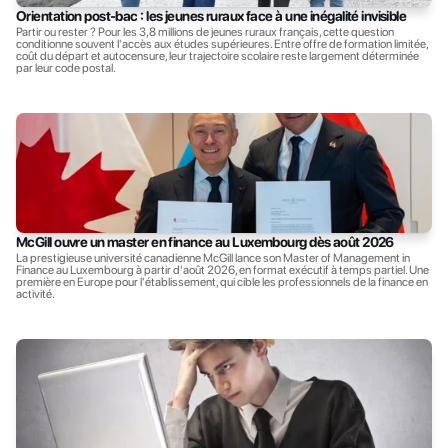
Orientation post-bac : les jeunes ruraux face à une inégalité invisible
Partir ou rester ? Pour les 3,8 millions de jeunes ruraux français, cette question 
conditionne souvent l'accès aux études supérieures. Entre offre de formation limitée, 
coût du départ et autocensure, leur trajectoire scolaire reste largement déterminée 
par leur code postal.
McGill ouvre un master en finance au Luxembourg dès août 2026
La prestigieuse université canadienne McGill lance son Master of Management in 
Finance au Luxembourg à partir d'août 2026, en format exécutif à temps partiel. Une 
première en Europe pour l'établissement, qui cible les professionnels de la finance en 
activité.