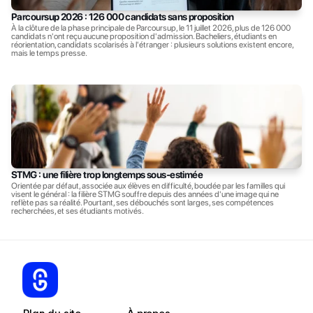
Parcoursup 2026 : 126 000 candidats sans proposition
À la clôture de la phase principale de Parcoursup, le 11 juillet 2026, plus de 126 000 
candidats n'ont reçu aucune proposition d'admission. Bacheliers, étudiants en 
réorientation, candidats scolarisés à l'étranger : plusieurs solutions existent encore, 
mais le temps presse.
STMG : une filière trop longtemps sous-estimée
Orientée par défaut, associée aux élèves en difficulté, boudée par les familles qui 
visent le général : la filière STMG souffre depuis des années d'une image qui ne 
reflète pas sa réalité. Pourtant, ses débouchés sont larges, ses compétences 
recherchées, et ses étudiants motivés.