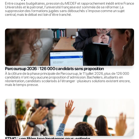
Entre coupes budgétaires, pression du MEDEF et rapprochement inédit entre France 
Universités et le patronat, l'université française est sommée de se réformer. La 
suppression des formations jugées sans débouchés s'impose comme un sujet 
central, mais le débat est loin d'être tranché.
Parcoursup 2026 : 126 000 candidats sans proposition
À la clôture de la phase principale de Parcoursup, le 11 juillet 2026, plus de 126 000 
candidats n'ont reçu aucune proposition d'admission. Bacheliers, étudiants en 
réorientation, candidats scolarisés à l'étranger : plusieurs solutions existent encore, 
mais le temps presse.
STMG : une filière trop longtemps sous-estimée