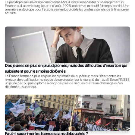
La prestigieuse université canadienne McGill lance son Master of Management in 
Finance au Luxembourg à partir d'août 2026, en format exécutif à temps partiel. Une 
première en Europe pour l'établissement, qui cible les professionnels de la finance en 
activité.
Des jeunes de plus en plus diplômés, mais des difficultés d’insertion qui 
subsistent pour les moins diplômés
La France forme de plus en plus de diplômés du supérieur, mais l'écart entre les 
niveaux de qualification ne cesse de se creuser sur le marché du travail. Selon l'INSEE, 
un jeune peu ou pas diplômé a cinq fois plus de risques d'être au chômage qu'un 
diplômé du supérieur.
Faut-il supprimer les licences sans débouchés ?