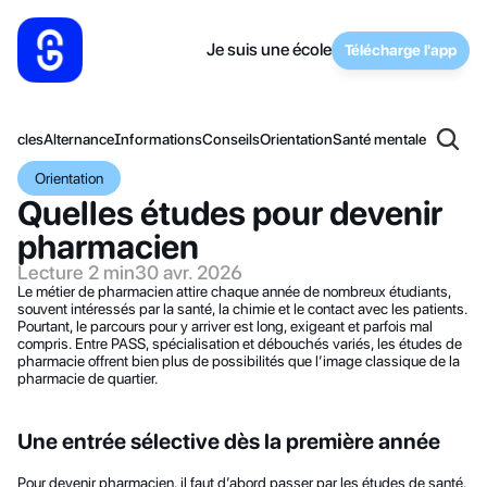
Je suis une école
Télécharge l'app
articles
Alternance
Informations
Conseils
Orientation
Santé mentale
Orientation
Quelles études pour devenir 
pharmacien
Lecture 2 min
30 avr. 2026
Le métier de pharmacien attire chaque année de nombreux étudiants, 
souvent intéressés par la santé, la chimie et le contact avec les patients. 
Pourtant, le parcours pour y arriver est long, exigeant et parfois mal 
compris. Entre PASS, spécialisation et débouchés variés, les études de 
pharmacie offrent bien plus de possibilités que l’image classique de la 
pharmacie de quartier.
Une entrée sélective dès la première année
Pour devenir pharmacien, il faut d’abord passer par les études de santé. 